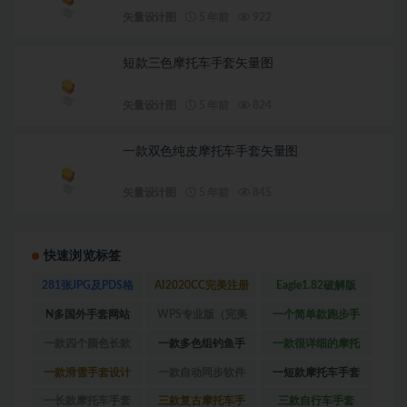
矢量设计图
5 年前
922
短款三色摩托车手套矢量图
矢量设计图
5 年前
824
一款双色纯皮摩托车手套矢量图
矢量设计图
5 年前
845
快速浏览标签
281张JPG及PDS格
AI2020CC完美注册
Eagle1.82破解版
式高清数码印花专
版
(1)
_Win版
(1)
N多国外手套网站
WPS专业版（完美
一个简单款跑步手
用图
(1)
(1)
破解内含破解版
套
(1)
一款四个颜色长款
一款多色组钓鱼手
一款很详细的摩托
PDF浏览器）
(1)
摩托车手套
(1)
套
(1)
车手套设计图
(1)
一款滑雪手套设计
一款自动同步软件
一短款摩托车手套
图
(2)
(1)
设计图
(1)
一长款摩托车手套
三款复古摩托车手
三款自行车手套