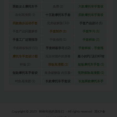
设计图
(1)
套（真皮款）
(1)
（女款）
(1)
两款女士摩托车手
免费
(2)
六款摩托车手套设
套设计图
(1)
计图
(1)
击剑高清图
(1)
十五款摩托车手套
四款摩托车手套设
设计图
(1)
计图
(1)
四款跑步运动手套
完美破解版CRD
手套产品设计
(1)
(1)
2020版
(1)
手套产品问题解答
手套制作
(1)
手套学习
(1)
(1)
手套工厂运营指导
手套推挡
(1)
手套样板
(7)
(1)
手套样板制作
(11)
手套样板学习
(12)
手套样板，手套推
挡，格柏
(4)
摩托车手套设计图
无任何插件的屏幕
最小的PLT及DXF转
(1)
录像软件
(1)
换器
(1)
样板
(2)
滑板高清图
(1)
短板摩托车手套
(1)
短款摩托车手套设
终身破解版 向日葵-
荒野探险高清图
(1)
计图
(1)
手机&电脑版本
(1)
钓鱼高清图
(1)
长款摩托车手套设
长短两款摩托车手
计图
(3)
套
(1)
Copyright © 2025
林峰和他的朋友们
- All rights reserved
黑ICP备