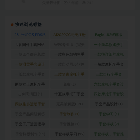
矢量设计图
5 年前
742
快速浏览标签
281张JPG及PDS格
AI2020CC完美注册
Eagle1.82破解版
式高清数码印花专
版
(1)
_Win版
(1)
N多国外手套网站
WPS专业版（完美
一个简单款跑步手
用图
(1)
(1)
破解内含破解版
套
(1)
一款四个颜色长款
一款多色组钓鱼手
一款很详细的摩托
PDF浏览器）
(1)
摩托车手套
(1)
套
(1)
车手套设计图
(1)
一款滑雪手套设计
一款自动同步软件
一短款摩托车手套
图
(2)
(1)
设计图
(1)
一长款摩托车手套
三款复古摩托车手
三款自行车手套
设计图
(1)
套（真皮款）
(1)
（女款）
(1)
两款女士摩托车手
免费
(2)
六款摩托车手套设
套设计图
(1)
计图
(1)
击剑高清图
(1)
十五款摩托车手套
四款摩托车手套设
设计图
(1)
计图
(1)
四款跑步运动手套
完美破解版CRD
手套产品设计
(1)
(1)
2020版
(1)
手套产品问题解答
手套制作
(1)
手套学习
(1)
(1)
手套工厂运营指导
手套推挡
(1)
手套样板
(7)
(1)
手套样板制作
(11)
手套样板学习
(12)
手套样板，手套推