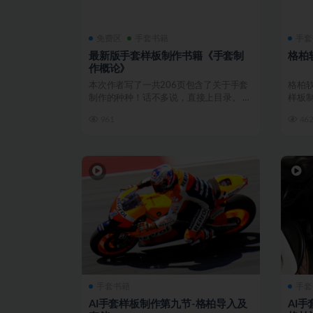
免费区
手套书籍
手套
最新版手套样板制作书籍《手套制
格柏
作概论》
本次作者写了一共206页包含了关于手套
格柏软
制作的种种！话不多说，直接上目录。 此
样板制
概论为防止传播泛...
961
46
手套书籍
手套
AI手套样板制作第九节-格柏导入及
AI