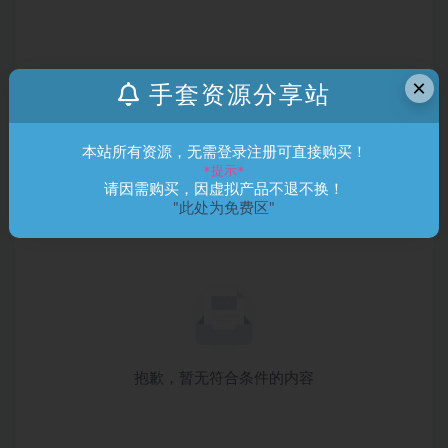
×
手套资源分享站
本站所有资源，无需登录注册可直接购买！
*提示*
请因需购买，因虚拟产品不退不换！
"此处为免费区"
抱歉，暂无符合条件的内容