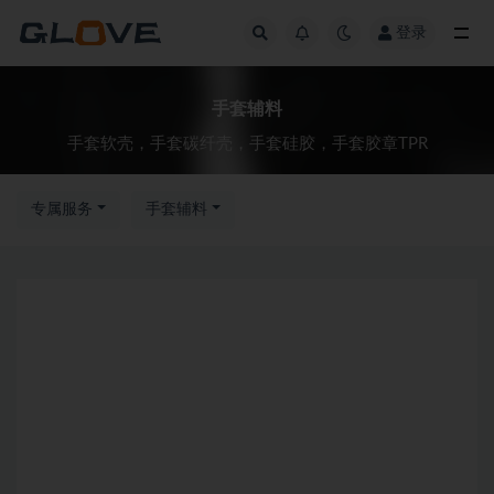
登录
全部
手套辅料
手套软壳，手套碳纤壳，手套硅胶，手套胶章TPR
专属服务
手套辅料