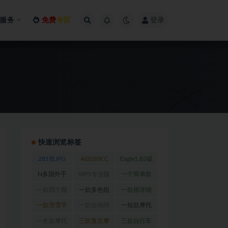
服务
免费
专区
登录
快速浏览标签
281张JPG
AI2020CC
Eagle1.82破
及PDS格式
完美注册版
解版_Win版
N多国外手
WPS专业版
一个简单款
高清数码印
(1)
(1)
套网站
(1)
（完美破解
跑步手套
(1)
一款四个颜
一款多色组
一款很详细
花专用图
(1)
内含破解版
色长款摩托
钓鱼手套
(1)
的摩托车手
一款滑雪手
一款自动同
一短款摩托
PDF浏览
车手套
(1)
套设计图
(1)
套设计图
(2)
步软件
(1)
车手套设计
一长款摩托
三款复古摩
三款自行车