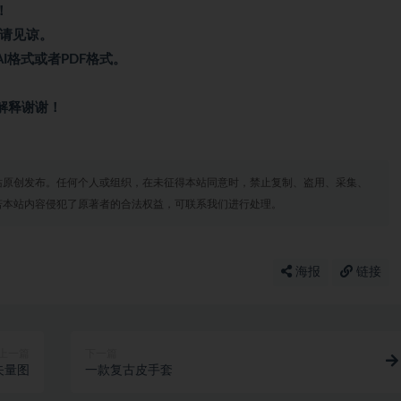
！
涨请见谅。
I格式或者PDF格式。
解释谢谢！
站原创发布。任何个人或组织，在未征得本站同意时，禁止复制、盗用、采集、
若本站内容侵犯了原著者的合法权益，可联系我们进行处理。
海报
链接
上一篇
下一篇
矢量图
一款复古皮手套