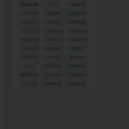
器）
(1)
图
(1)
车手套设计
托车手套
手套（女
两款女士摩
免费
(2)
六款摩托车
图
(1)
（真皮款）
款）
(1)
托车手套设
手套设计图
击剑高清图
十五款摩托
四款摩托车
(1)
计图
(1)
(1)
(1)
车手套设计
手套设计图
四款跑步运
完美破解版
手套产品设
图
(1)
(1)
动手套
(1)
CRD 2020
计
(1)
手套产品问
手套制作
(1)
手套学习
(1)
版
(1)
题解答
(1)
手套工厂运
手套推挡
(1)
手套样板
(7)
营指导
(1)
手套样板制
手套样板学
手套样板，
作
(11)
习
(12)
手套推挡，
摩托车手套
无任何插件
最小的PLT
格柏
(4)
设计图
(1)
的屏幕录像
及DXF转换
样板
(2)
滑板高清图
短板摩托车
软件
(1)
器
(1)
(1)
手套
(1)
短款摩托车
终身破解版
荒野探险高
手套设计图
向日葵-手机
清图
(1)
钓鱼高清图
长款摩托车
长短两款摩
(1)
&电脑版本
(1)
手套设计图
托车手套
(1)
(1)
(3)