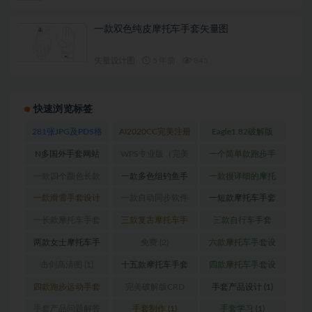
一款双色纯皮摩托车手套矢量图
矢量设计图
5 年前
845
快速浏览标签
281张JPG及PDS格
AI2020CC完美注册
Eagle1.82破解版
式高清数码印花专
版
(1)
_Win版
(1)
N多国外手套网站
WPS专业版（完美
一个简单款跑步手
用图
(1)
(1)
破解内含破解版
套
(1)
一款四个颜色长款
一款多色组钓鱼手
一款很详细的摩托
PDF浏览器）
(1)
摩托车手套
(1)
套
(1)
车手套设计图
(1)
一款滑雪手套设计
一款自动同步软件
一短款摩托车手套
图
(2)
(1)
设计图
(1)
一长款摩托车手套
三款复古摩托车手
三款自行车手套
设计图
(1)
套（真皮款）
(1)
（女款）
(1)
两款女士摩托车手
免费
(2)
六款摩托车手套设
套设计图
(1)
计图
(1)
击剑高清图
(1)
十五款摩托车手套
四款摩托车手套设
设计图
(1)
计图
(1)
四款跑步运动手套
完美破解版CRD
手套产品设计
(1)
(1)
2020版
(1)
手套产品问题解答
手套制作
(1)
手套学习
(1)