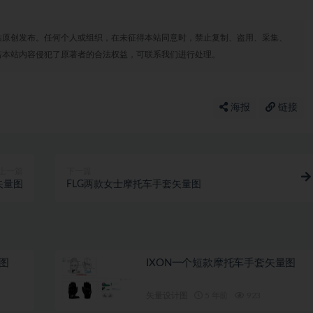
站原创发布。任何个人或组织，在未征得本站同意时，禁止复制、盗用、采集、
若本站内容侵犯了原著者的合法权益，可联系我们进行处理。
海报
链接
上一篇
下一篇
矢量图
FLG两款女士摩托车手套矢量图
图
IXON一个短款摩托车手套矢量图
矢量设计图
5 年前
923