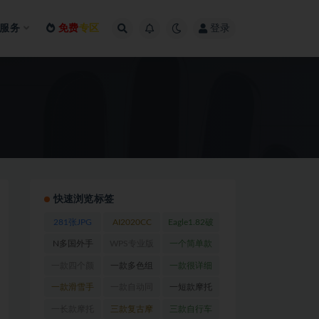
服务
免费
专区
登录
快速浏览标签
281张JPG
AI2020CC
Eagle1.82破
及PDS格式
完美注册版
解版_Win版
N多国外手
WPS专业版
一个简单款
高清数码印
(1)
(1)
套网站
(1)
（完美破解
跑步手套
(1)
一款四个颜
一款多色组
一款很详细
花专用图
(1)
内含破解版
色长款摩托
钓鱼手套
(1)
的摩托车手
一款滑雪手
一款自动同
一短款摩托
PDF浏览
车手套
(1)
套设计图
(1)
套设计图
(2)
步软件
(1)
车手套设计
一长款摩托
三款复古摩
三款自行车