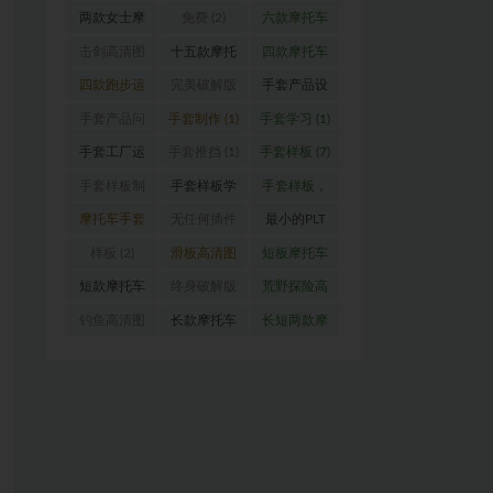
器）
(1)
图
(1)
车手套设计
托车手套
手套（女
两款女士摩
免费
(2)
六款摩托车
图
(1)
（真皮款）
款）
(1)
托车手套设
手套设计图
击剑高清图
十五款摩托
四款摩托车
(1)
计图
(1)
(1)
(1)
车手套设计
手套设计图
四款跑步运
完美破解版
手套产品设
图
(1)
(1)
动手套
(1)
CRD 2020
计
(1)
手套产品问
手套制作
(1)
手套学习
(1)
版
(1)
题解答
(1)
手套工厂运
手套推挡
(1)
手套样板
(7)
营指导
(1)
手套样板制
手套样板学
手套样板，
作
(11)
习
(12)
手套推挡，
摩托车手套
无任何插件
最小的PLT
格柏
(4)
设计图
(1)
的屏幕录像
及DXF转换
样板
(2)
滑板高清图
短板摩托车
软件
(1)
器
(1)
(1)
手套
(1)
短款摩托车
终身破解版
荒野探险高
手套设计图
向日葵-手机
清图
(1)
钓鱼高清图
长款摩托车
长短两款摩
(1)
&电脑版本
(1)
手套设计图
托车手套
(1)
(1)
(3)