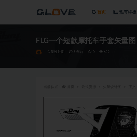
首页
现有样板
全部
FLG一个短款摩托车手套矢量图
矢量设计图
5 年前
0
622
当前位置：
首页
款式资源
矢量设计图
正文