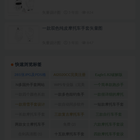
矢量设计图
5 年前
824
一款双色纯皮摩托车手套矢量图
矢量设计图
5 年前
847
快速浏览标签
281张JPG及PDS格
AI2020CC完美注册
Eagle1.82破解版
式高清数码印花专
版
(1)
_Win版
(1)
N多国外手套网站
WPS专业版（完美
一个简单款跑步手
用图
(1)
(1)
破解内含破解版
套
(1)
一款四个颜色长款
一款多色组钓鱼手
一款很详细的摩托
PDF浏览器）
(1)
摩托车手套
(1)
套
(1)
车手套设计图
(1)
一款滑雪手套设计
一款自动同步软件
一短款摩托车手套
图
(2)
(1)
设计图
(1)
一长款摩托车手套
三款复古摩托车手
三款自行车手套
设计图
(1)
套（真皮款）
(1)
（女款）
(1)
两款女士摩托车手
免费
(2)
六款摩托车手套设
套设计图
(1)
计图
(1)
击剑高清图
(1)
十五款摩托车手套
四款摩托车手套设