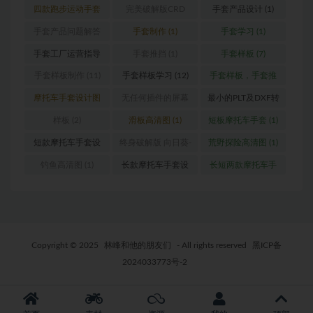
设计图
(1)
计图
(1)
四款跑步运动手套
完美破解版CRD
手套产品设计
(1)
(1)
2020版
(1)
手套产品问题解答
手套制作
(1)
手套学习
(1)
(1)
手套工厂运营指导
手套推挡
(1)
手套样板
(7)
(1)
手套样板制作
(11)
手套样板学习
(12)
手套样板，手套推
挡，格柏
(4)
摩托车手套设计图
无任何插件的屏幕
最小的PLT及DXF转
(1)
录像软件
(1)
换器
(1)
样板
(2)
滑板高清图
(1)
短板摩托车手套
(1)
短款摩托车手套设
终身破解版 向日葵-
荒野探险高清图
(1)
计图
(1)
手机&电脑版本
(1)
钓鱼高清图
(1)
长款摩托车手套设
长短两款摩托车手
计图
(3)
套
(1)
Copyright © 2025
林峰和他的朋友们
- All rights reserved
黑ICP备
2024033773号-2