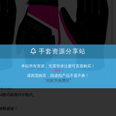
手套资源分享站
本站所有资源，无需登录注册可直接购买！
*提示*
请因需购买，因虚拟产品不退不换！
"此处为免费区"
！
涨请见谅。
I格式或者PDF格式。
解释谢谢！