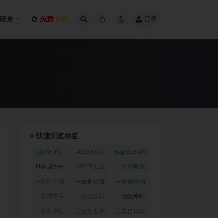
服务
免费
专区
登录
快速浏览标签
281张JPG
AI2020CC
Eagle1.82破
及PDS格式
完美注册版
解版_Win版
N多国外手
WPS专业版
一个简单款
高清数码印
(1)
(1)
套网站
(1)
（完美破解
跑步手套
(1)
一款四个颜
一款多色组
一款很详细
花专用图
(1)
内含破解版
色长款摩托
钓鱼手套
(1)
的摩托车手
一款滑雪手
一款自动同
一短款摩托
PDF浏览
车手套
(1)
套设计图
(1)
套设计图
(2)
步软件
(1)
车手套设计
一长款摩托
三款复古摩
三款自行车