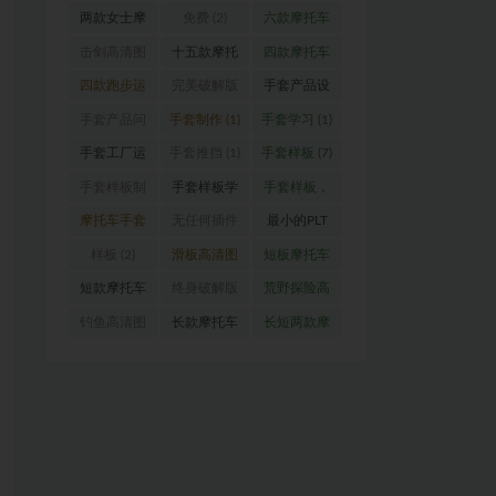
器）
(1)
图
(1)
车手套设计
托车手套
手套（女
两款女士摩
免费
(2)
六款摩托车
图
(1)
（真皮款）
款）
(1)
托车手套设
手套设计图
击剑高清图
十五款摩托
四款摩托车
(1)
计图
(1)
(1)
(1)
车手套设计
手套设计图
四款跑步运
完美破解版
手套产品设
图
(1)
(1)
动手套
(1)
CRD 2020
计
(1)
手套产品问
手套制作
(1)
手套学习
(1)
版
(1)
题解答
(1)
手套工厂运
手套推挡
(1)
手套样板
(7)
营指导
(1)
手套样板制
手套样板学
手套样板，
作
(11)
习
(12)
手套推挡，
摩托车手套
无任何插件
最小的PLT
格柏
(4)
设计图
(1)
的屏幕录像
及DXF转换
样板
(2)
滑板高清图
短板摩托车
软件
(1)
器
(1)
(1)
手套
(1)
短款摩托车
终身破解版
荒野探险高
手套设计图
向日葵-手机
清图
(1)
钓鱼高清图
长款摩托车
长短两款摩
(1)
&电脑版本
(1)
手套设计图
托车手套
(1)
(1)
(3)