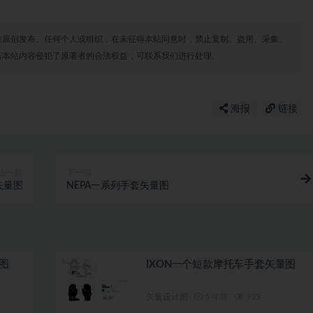
站原创发布。任何个人或组织，在未征得本站同意时，禁止复制、盗用、采集、
若本站内容侵犯了原著者的合法权益，可联系我们进行处理。
海报
链接
上一篇
下一篇
矢量图
NEPA一系列手套矢量图
图
IXON一个短款摩托车手套矢量图
矢量设计图
5 年前
923