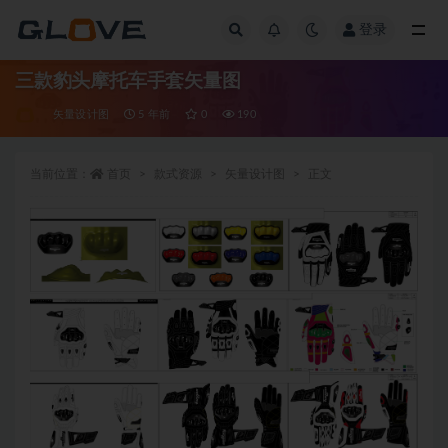
登录
全部
三款豹头摩托车手套矢量图
矢量设计图
5 年前
0
190
当前位置：
首页
款式资源
矢量设计图
正文