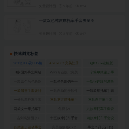
矢量设计图
5 年前
824
一款双色纯皮摩托车手套矢量图
矢量设计图
5 年前
847
快速浏览标签
281张JPG及PDS格
AI2020CC完美注册
Eagle1.82破解版
式高清数码印花专
版
(1)
_Win版
(1)
N多国外手套网站
WPS专业版（完美
一个简单款跑步手
用图
(1)
(1)
破解内含破解版
套
(1)
一款四个颜色长款
一款多色组钓鱼手
一款很详细的摩托
PDF浏览器）
(1)
摩托车手套
(1)
套
(1)
车手套设计图
(1)
一款滑雪手套设计
一款自动同步软件
一短款摩托车手套
图
(2)
(1)
设计图
(1)
一长款摩托车手套
三款复古摩托车手
三款自行车手套
设计图
(1)
套（真皮款）
(1)
（女款）
(1)
两款女士摩托车手
免费
(2)
六款摩托车手套设
套设计图
(1)
计图
(1)
击剑高清图
(1)
十五款摩托车手套
四款摩托车手套设
设计图
(1)
计图
(1)
四款跑步运动手套
完美破解版CRD
手套产品设计
(1)