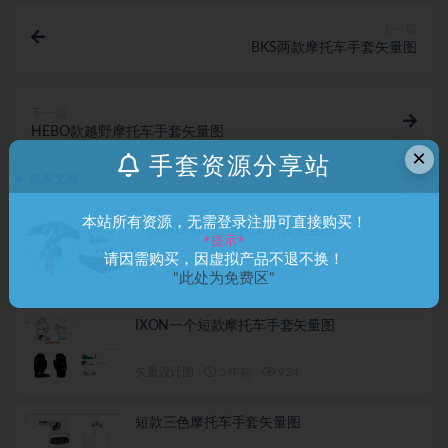
上一篇
BKS两款摩托车手套矢量图
下一篇
HEBO款越野摩托车手套矢量图
×
手套资源分享站
相关文章
本站所有资源，无需登录注册可直接购买！
一款IXON产款摩托车手套矢量图
*提示*
请因需购买，因虚拟产品不退不换！
矢量设计图
5 年前
1.1K
"此处为免费区"
IXON一个短款摩托车手套矢量图
矢量设计图
5 年前
924
短款三色摩托车手套矢量图