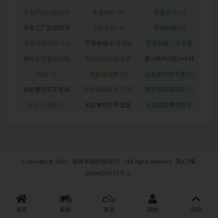
(1)
2020版
(1)
手套产品问题解答
手套制作
(1)
手套学习
(1)
(1)
手套工厂运营指导
手套推挡
(1)
手套样板
(7)
(1)
手套样板制作
(11)
手套样板学习
(12)
手套样板，手套推
挡，格柏
(4)
摩托车手套设计图
无任何插件的屏幕
最小的PLT及DXF转
(1)
录像软件
(1)
换器
(1)
样板
(2)
滑板高清图
(1)
短板摩托车手套
(1)
短款摩托车手套设
终身破解版 向日葵-
荒野探险高清图
(1)
计图
(1)
手机&电脑版本
(1)
钓鱼高清图
(1)
长款摩托车手套设
长短两款摩托车手
计图
(3)
套
(1)
Copyright © 2025
林峰和他的朋友们
- All rights reserved
黑ICP备
2024033773号-2
首页
素材
资源
我的
顶部