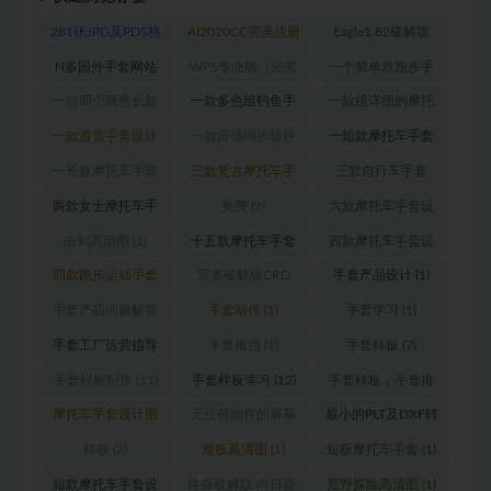
281张JPG及PDS格
AI2020CC完美注册
Eagle1.82破解版
式高清数码印花专
版
(1)
_Win版
(1)
N多国外手套网站
WPS专业版（完美
一个简单款跑步手
用图
(1)
(1)
破解内含破解版
套
(1)
一款四个颜色长款
一款多色组钓鱼手
一款很详细的摩托
PDF浏览器）
(1)
摩托车手套
(1)
套
(1)
车手套设计图
(1)
一款滑雪手套设计
一款自动同步软件
一短款摩托车手套
图
(2)
(1)
设计图
(1)
一长款摩托车手套
三款复古摩托车手
三款自行车手套
设计图
(1)
套（真皮款）
(1)
（女款）
(1)
两款女士摩托车手
免费
(2)
六款摩托车手套设
套设计图
(1)
计图
(1)
击剑高清图
(1)
十五款摩托车手套
四款摩托车手套设
设计图
(1)
计图
(1)
四款跑步运动手套
完美破解版CRD
手套产品设计
(1)
(1)
2020版
(1)
手套产品问题解答
手套制作
(1)
手套学习
(1)
(1)
手套工厂运营指导
手套推挡
(1)
手套样板
(7)
(1)
手套样板制作
(11)
手套样板学习
(12)
手套样板，手套推
挡，格柏
(4)
摩托车手套设计图
无任何插件的屏幕
最小的PLT及DXF转
(1)
录像软件
(1)
换器
(1)
样板
(2)
滑板高清图
(1)
短板摩托车手套
(1)
短款摩托车手套设
终身破解版 向日葵-
荒野探险高清图
(1)