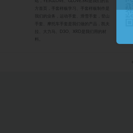
站，YESGLOVE、GLOVE.SKI是我们的官
方首页，手套样板学习、手套样板制作是
我们的业务，运动手套、滑雪手套，登山
手套、摩托车手套是我们做的产品，凯夫
拉、大力马、D3O、XRD是我们用的材
料。