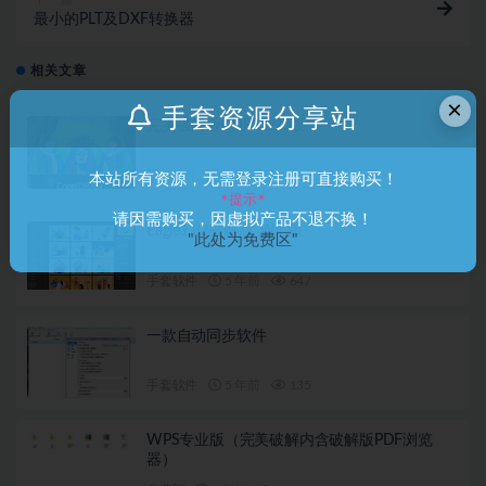
最小的PLT及DXF转换器
相关文章
×
手套资源分享站
完美破解版CDR 2020版
手套软件
5 年前
210
本站所有资源，无需登录注册可直接购买！
*提示*
请因需购买，因虚拟产品不退不换！
Eagle1.82破解版_Win版
"此处为免费区"
手套软件
5 年前
647
一款自动同步软件
手套软件
5 年前
135
WPS专业版（完美破解内含破解版PDF浏览
器）