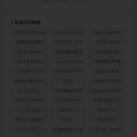
免费区
5 年前
265
快速浏览标签
281张JPG及PDS格
AI2020CC完美注册
Eagle1.82破解版
式高清数码印花专
版
(1)
_Win版
(1)
N多国外手套网站
WPS专业版（完美
一个简单款跑步手
用图
(1)
(1)
破解内含破解版
套
(1)
一款四个颜色长款
一款多色组钓鱼手
一款很详细的摩托
PDF浏览器）
(1)
摩托车手套
(1)
套
(1)
车手套设计图
(1)
一款滑雪手套设计
一款自动同步软件
一短款摩托车手套
图
(2)
(1)
设计图
(1)
一长款摩托车手套
三款复古摩托车手
三款自行车手套
设计图
(1)
套（真皮款）
(1)
（女款）
(1)
两款女士摩托车手
免费
(2)
六款摩托车手套设
套设计图
(1)
计图
(1)
击剑高清图
(1)
十五款摩托车手套
四款摩托车手套设
设计图
(1)
计图
(1)
四款跑步运动手套
完美破解版CRD
手套产品设计
(1)
(1)
2020版
(1)
手套产品问题解答
手套制作
(1)
手套学习
(1)
(1)
手套工厂运营指导
手套推挡
(1)
手套样板
(7)
(1)
手套样板制作
(11)
手套样板学习
(12)
手套样板，手套推