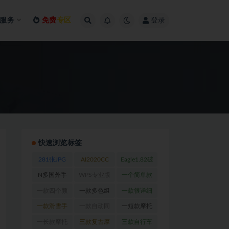
服务
免费
专区
登录
快速浏览标签
281张JPG
AI2020CC
Eagle1.82破
及PDS格式
完美注册版
解版_Win版
N多国外手
WPS专业版
一个简单款
高清数码印
(1)
(1)
套网站
(1)
（完美破解
跑步手套
(1)
一款四个颜
一款多色组
一款很详细
花专用图
(1)
内含破解版
色长款摩托
钓鱼手套
(1)
的摩托车手
一款滑雪手
一款自动同
一短款摩托
PDF浏览
车手套
(1)
套设计图
(1)
套设计图
(2)
步软件
(1)
车手套设计
一长款摩托
三款复古摩
三款自行车