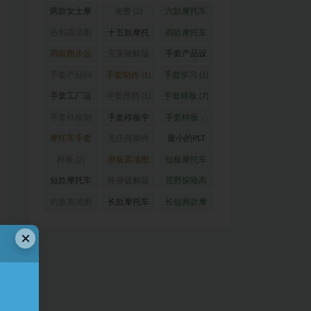
器）
(1)
图
(1)
车手套设计
托车手套
手套（女
两款女士摩
免费
(2)
六款摩托车
图
(1)
（真皮款）
款）
(1)
托车手套设
手套设计图
击剑高清图
十五款摩托
四款摩托车
(1)
计图
(1)
(1)
(1)
车手套设计
手套设计图
四款跑步运
完美破解版
手套产品设
图
(1)
(1)
动手套
(1)
CRD 2020
计
(1)
手套产品问
手套制作
(1)
手套学习
(1)
版
(1)
题解答
(1)
手套工厂运
手套推挡
(1)
手套样板
(7)
营指导
(1)
手套样板制
手套样板学
手套样板，
作
(11)
习
(12)
手套推挡，
摩托车手套
无任何插件
最小的PLT
格柏
(4)
设计图
(1)
的屏幕录像
及DXF转换
样板
(2)
滑板高清图
短板摩托车
软件
(1)
器
(1)
(1)
手套
(1)
短款摩托车
终身破解版
荒野探险高
手套设计图
向日葵-手机
清图
(1)
钓鱼高清图
长款摩托车
长短两款摩
(1)
&电脑版本
(1)
手套设计图
托车手套
(1)
×
(1)
(3)