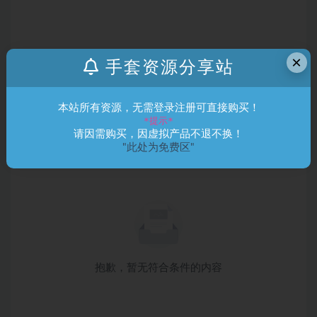
×
手套资源分享站
本站所有资源，无需登录注册可直接购买！
*提示*
请因需购买，因虚拟产品不退不换！
"此处为免费区"
抱歉，暂无符合条件的内容